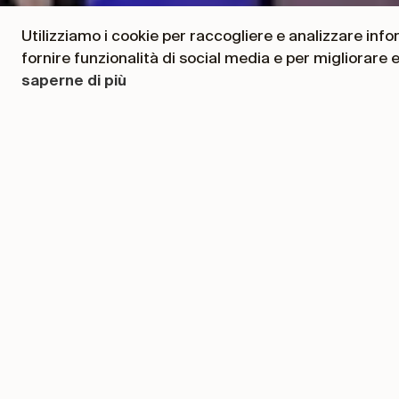
Utilizziamo i cookie per raccogliere e analizzare inform
fornire funzionalità di social media e per migliorare 
saperne di più
Neueste N
31. März 2023
Christine Lagarde, Prä
Ceccherini angenommen
Bildungsniveaus zukünft
wirtschaftlichen und fi