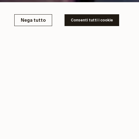
Nega tutto
Consenti tutti i cookie
ladung von Andrea
en und des
 europäischen Tag der