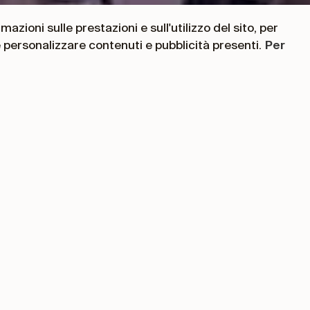
azioni sulle prestazioni e sull'utilizzo del sito, per
e personalizzare contenuti e pubblicità presenti.
Per
achrichten
sidentin der Europäischen Zentralbank, hat die Ein
, ein "Eurobarometer zur Bewertung der Fähigkeit
iger EU-Bürger" zu erstellen und einen "jährlichen
nanziellen Bildung für junge Menschen" abzuhalten.