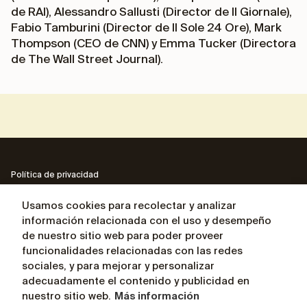
de RAI), Alessandro Sallusti (Director de Il Giornale),
Fabio Tamburini (Director de Il Sole 24 Ore), Mark
Thompson (CEO de CNN) y Emma Tucker (Directora
de The Wall Street Journal).
Política de privacidad
Política sobre los proyectos privacidad
Usamos cookies para recolectar y analizar
información relacionada con el uso y desempeño
Contactos
de nuestro sitio web para poder proveer
funcionalidades relacionadas con las redes
Sitio web de Andrea Ceccherini
sociales, y para mejorar y personalizar
adecuadamente el contenido y publicidad en
Biografía del Presidente Andrea Ceccherini
nuestro sitio web.
Más información