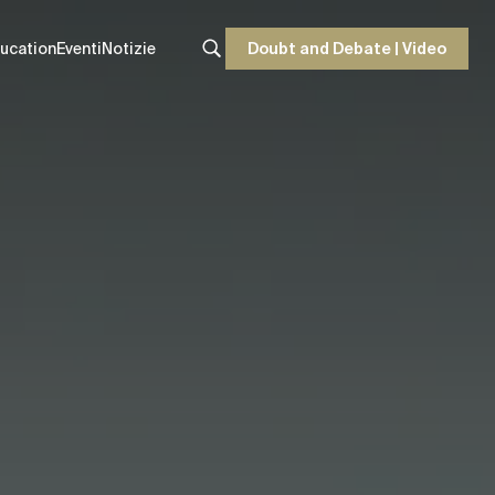
ucation
Eventi
Notizie
Doubt and Debate | Video