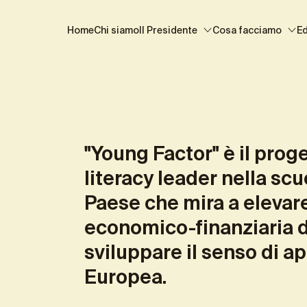
ung Factor 2025/2026
Eventi
Clip video 2025/2026
Spunti 
Home
Chi siamo
Il Presidente
Cosa facciamo
E
"Young Factor" è il prog
literacy leader nella sc
Paese che mira a elevare 
economico-finanziaria de
sviluppare il senso di a
Europea.