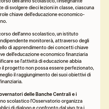
corso dell'anno scolastico, l'insegnante
di svolgere dieci lezioni in classe, ciascuna
arole chiave dell'educazione economico-
nno.
corso dell'anno scolastico, un istituto
indipendente monitorerà, attraverso degli
livello di apprendimento dei concetti chiave
iave dell'educazione economico finanziaria
ificare se l'attività di educazione abbia
se il progetto non possa essere perfezionato,
meglio il raggiungimento dei suoi obiettivi di
inanziaria.
Governatori delle Banche Centrali e i
nno scolastico l'Osservatorio organizza
blici di dialogo e confronto dal vivo tra i