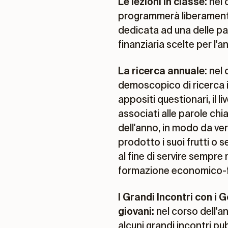
Le lezioni in classe:
nel 
programmerà liberamente 
dedicata ad una delle p
finanziaria scelte per l'a
La ricerca annuale:
nel 
demoscopico di ricerca 
appositi questionari, il 
associati alle parole ch
dell'anno, in modo da ver
prodotto i suoi frutti o 
al fine di servire sempre 
formazione economico-f
I Grandi Incontri con i 
giovani:
nel corso dell'a
alcuni grandi incontri pub