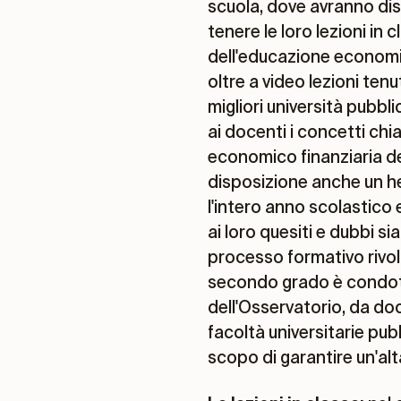
scuola, dove avranno dispo
tenere le loro lezioni in 
dell'educazione economico
oltre a video lezioni tenu
migliori università pubb
ai docenti i concetti chi
economico finanziaria del
disposizione anche un hel
l'intero anno scolastico 
ai loro quesiti e dubbi si
processo formativo rivolt
secondo grado è condott
dell'Osservatorio, da doce
facoltà universitarie pubb
scopo di garantire un'alt