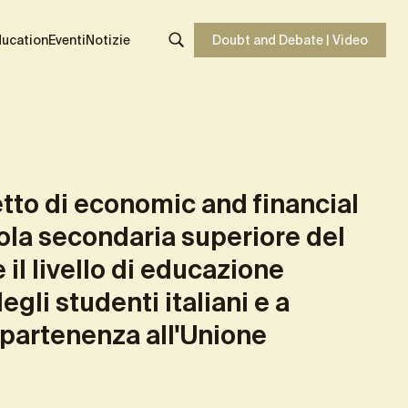
settimanali
Share
ducation
Eventi
Notizie
Doubt and Debate | Video
etto di economic and financial
uola secondaria superiore del
il livello di educazione
gli studenti italiani e a
ppartenenza all'Unione