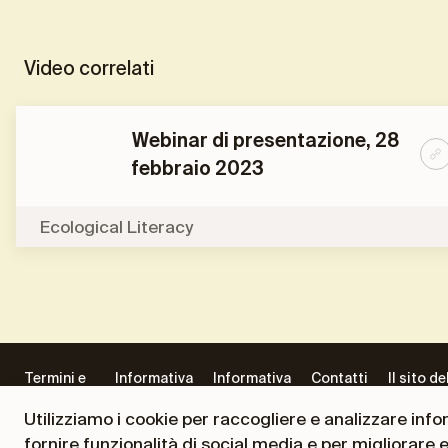
Video correlati
Webinar di presentazione, 28
febbraio 2023
Ecological Literacy
Termini e
Informativa
Informativa
Contatti
Il sito de
condizioni
Privacy
Progetti
Presiden
Utilizziamo i cookie per raccogliere e analizzare inform
Andrea
fornire funzionalità di social media e per migliorare 
Ceccheri