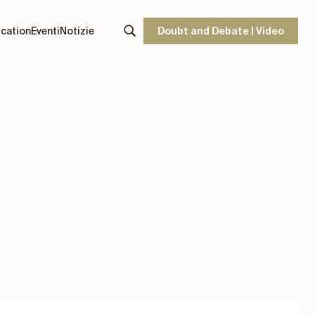
cation
Eventi
Notizie
Doubt and Debate | Video