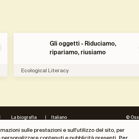
Gli oggetti - Riduciamo,
ripariamo, riusiamo
Ecological Literacy
l
La biografia
Italiano
© Oss
te
del
azioni sulle prestazioni e sull'utilizzo del sito, per
Presidente
e personalizzare contenuti e pubblicità presenti.
Per
ni
Andrea