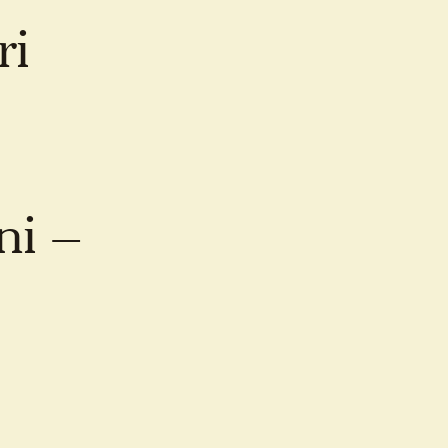
ri
ni –