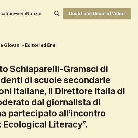
ente Giovani – Editori ed Enel
Share
cation
Eventi
Notizie
Doubt and Debate | Video
 Giovani – Editori ed Enel
uto Schiaparelli-Gramsci di
udenti di scuole secondarie
ni italiane, il
Direttore Italia di
oderato dal giornalista di
ha partecipato all’incontro
: Ecological Literacy”.