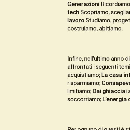
Generazioni
Ricordiamo
tech
Scopriamo, scegli
lavoro
Studiamo, proget
costruiamo, abitiamo.
Infine, nell’ultimo anno d
affrontati i seguenti tem
acquistiamo;
La casa int
risparmiamo;
Consapevol
limitiamo;
Dai ghiacciai 
soccorriamo;
L'energia 
Per ognuno di questi è s