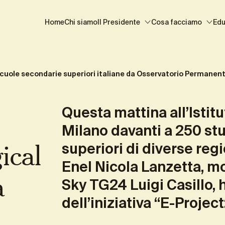
ole secondarie superiori italiane da Osservatorio Perman
Home
Chi siamo
Il Presidente
Cosa facciamo
Edu
scuole secondarie superiori italiane da Osservatorio Permanente
Questa mattina all’Istit
Milano davanti a 250 st
ical
superiori di diverse regio
Enel Nicola Lanzetta
, m
a
Sky TG24 Luigi Casillo, 
dell’iniziativa
“E-Project