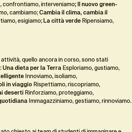
, confrontiamo, interveniamo
; Il nuovo green-
amo, cambiamo;
Cambia il clima, cambia il
tiamo, esigiamo;
La città verde
Ripensiamo,
i attività, quello ancora in corso, sono stati
i:
Una dieta per la Terra
Esploriamo, gustiamo,
elligente
Innoviamo, isoliamo,
i in viaggio
Rispettiamo, riscopriamo,
ai deserti
Rinforziamo, proteggiamo,
quotidiana
Immagazziniamo, gestiamo, rinnoviamo.
tato chiesto ai team di studenti di immaginare e