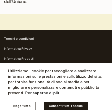
dell’Unione.
Termini e condizioni
Informativa Privacy
Informativa Progetti
Contatti
Utilizziamo i cookie per raccogliere e analizzare
informazioni sulle prestazioni e sull'utilizzo del sito,
Il sito del Presidente Andrea Ceccherini
per fornire funzionalità di social media e per
migliorare e personalizzare contenuti e pubblicità
La biografia del Presidente Andrea Ceccherini
presenti.
Per saperne di più
© Osservatorio for independent thinking 2025 – P. IVA
Nega tutto
Consenti tutti i cookie
05054380489