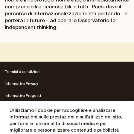
comprensibili e riconoscibili in tutti i Paesi dove il
percorso di internazionalizzazione sta portando - e
porterà in futuro – ad operare Osservatorio for
independent thinking.
Termini e condizioni
Informativa Privacy
Informativa Progetti
Contatti
Utilizziamo i cookie per raccogliere e analizzare
informazioni sulle prestazioni e sull'utilizzo del sito,
Il sito del Presidente Andrea Ceccherini
per fornire funzionalità di social media e per
migliorare e personalizzare contenuti e pubblicità
La biografia del Presidente Andrea Ceccherini