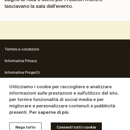
lasciavano la sala dell’evento.
Termini e condizioni
Informativa Privacy
Informativa Progetti
Contatti
Utilizziamo i cookie per raccogliere e analizzare
informazioni sulle prestazioni e sull'utilizzo del sito,
Il sito del Presidente Andrea Ceccherini
per fornire funzionalità di social media e per
migliorare e personalizzare contenuti e pubblicità
La biografia del Presidente Andrea Ceccherini
presenti.
Per saperne di più
© Osservatorio for independent thinking 2025 – P. IVA
Nega tutto
Consenti tutti i cookie
05054380489