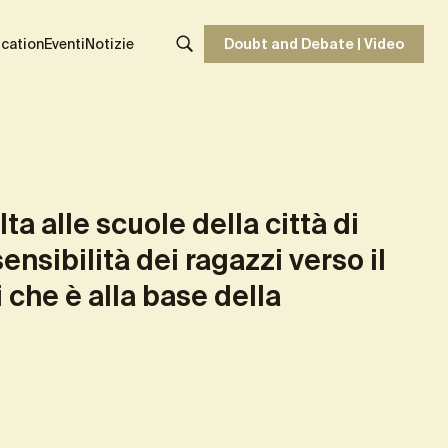
Share
cation
Eventi
Notizie
Doubt and Debate | Video
lta alle scuole della città di
ensibilità dei ragazzi verso il
i che è alla base della