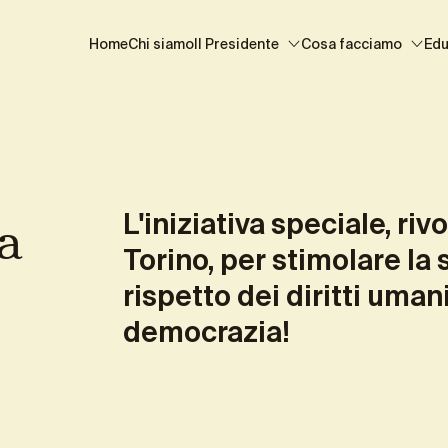
li didattici 2025/2026
Home
Chi siamo
Il Presidente
Cosa facciamo
Edu
a
L'iniziativa speciale, rivo
Torino, per stimolare la s
rispetto dei diritti uman
democrazia!