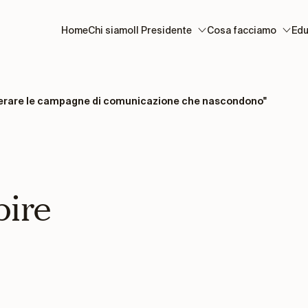
Home
Chi siamo
Il Presidente
Cosa facciamo
Edu
erare le campagne di comunicazione che nascondono"
ire