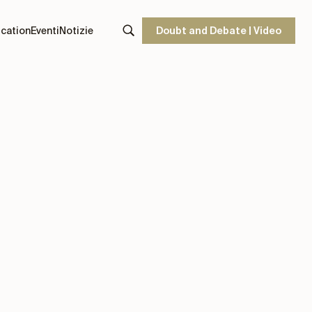
cation
Eventi
Notizie
Doubt and Debate | Video