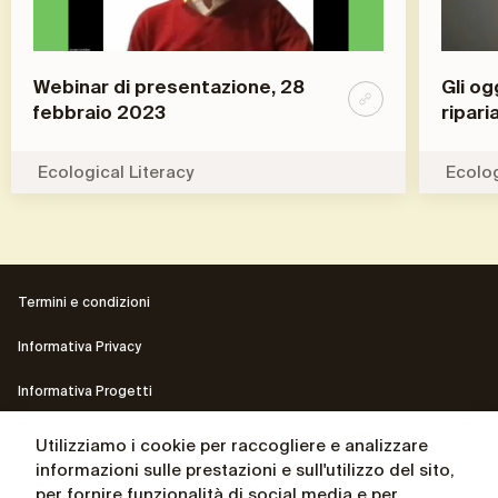
Webinar di presentazione, 28
Gli og
febbraio 2023
ripari
Ecological Literacy
Ecolog
Termini e condizioni
Informativa Privacy
Informativa Progetti
Contatti
Utilizziamo i cookie per raccogliere e analizzare
informazioni sulle prestazioni e sull'utilizzo del sito,
Il sito del Presidente Andrea Ceccherini
per fornire funzionalità di social media e per