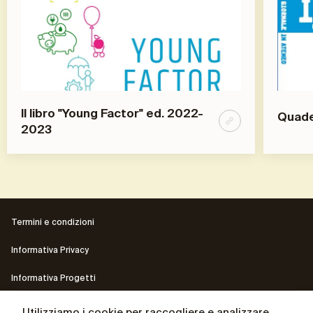
ll libro "Young Factor" ed. 2022-
Quader
2023
Termini e condizioni
Informativa Privacy
Informativa Progetti
Contatti
Utilizziamo i cookie per raccogliere e analizzare