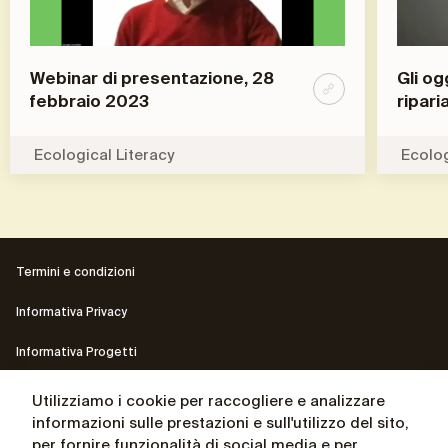
Webinar di presentazione, 28
Gli og
febbraio 2023
ripari
Ecological Literacy
Ecolog
Termini e condizioni
Informativa Privacy
Informativa Progetti
Contatti
Utilizziamo i cookie per raccogliere e analizzare
informazioni sulle prestazioni e sull'utilizzo del sito,
Il sito del Presidente Andrea Ceccherini
per fornire funzionalità di social media e per