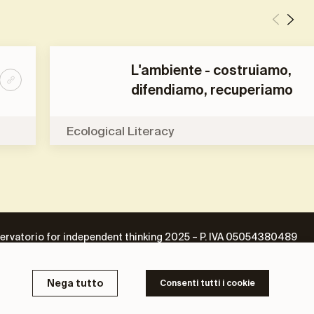
L'ambiente - costruiamo,
difendiamo, recuperiamo
Ecological Literacy
ervatorio for independent thinking 2025 – P. IVA 05054380489
Nega tutto
Consenti tutti i cookie