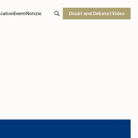
cation
Eventi
Notizie
Doubt and Debate | Video