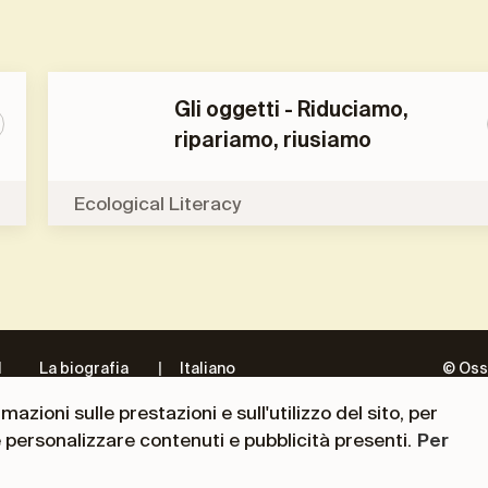
Gli oggetti - Riduciamo,
ripariamo, riusiamo
Ecological Literacy
l
La biografia
Italiano
© Oss
te
del
azioni sulle prestazioni e sull'utilizzo del sito, per
Presidente
e personalizzare contenuti e pubblicità presenti.
Per
ni
Andrea
Ceccherini