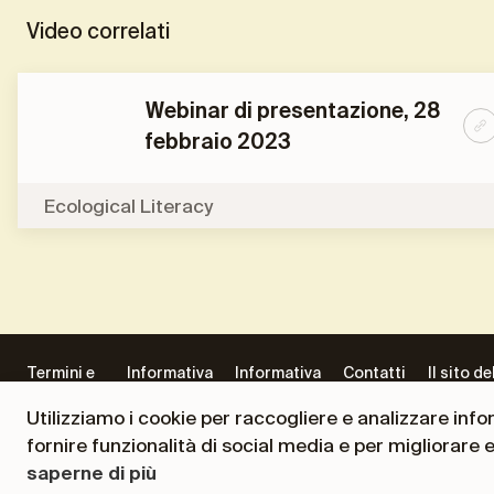
Video correlati
Webinar di presentazione, 28
febbraio 2023
Ecological Literacy
Termini e
Informativa
Informativa
Contatti
Il sito de
condizioni
Privacy
Progetti
Presiden
Utilizziamo i cookie per raccogliere e analizzare inform
Andrea
fornire funzionalità di social media e per migliorare 
Ceccheri
saperne di più