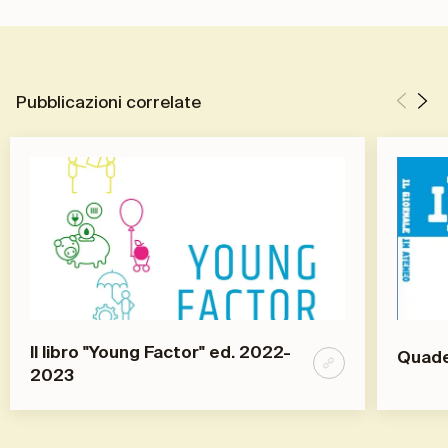
Pubblicazioni correlate
ll libro "Young Factor" ed. 2022-
Quader
2023