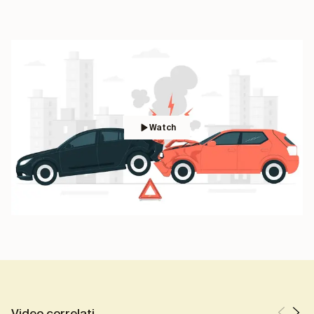
Watch
Video correlati