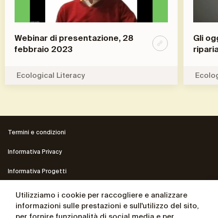
Webinar di presentazione, 28
Gli og
febbraio 2023
ripari
Ecological Literacy
Ecolog
Termini e condizioni
Informativa Privacy
Informativa Progetti
Contatti
Utilizziamo i cookie per raccogliere e analizzare
informazioni sulle prestazioni e sull'utilizzo del sito,
Il sito del Presidente Andrea Ceccherini
per fornire funzionalità di social media e per