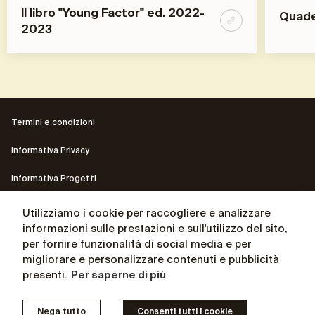
ll libro "Young Factor" ed. 2022-
Quader
2023
Termini e condizioni
Informativa Privacy
Informativa Progetti
Contatti
Utilizziamo i cookie per raccogliere e analizzare
informazioni sulle prestazioni e sull'utilizzo del sito,
Il sito del Presidente Andrea Ceccherini
per fornire funzionalità di social media e per
migliorare e personalizzare contenuti e pubblicità
La biografia del Presidente Andrea Ceccherini
presenti.
Per saperne di più
© Osservatorio for independent thinking 2025 – P. IVA
Nega tutto
Consenti tutti i cookie
05054380489