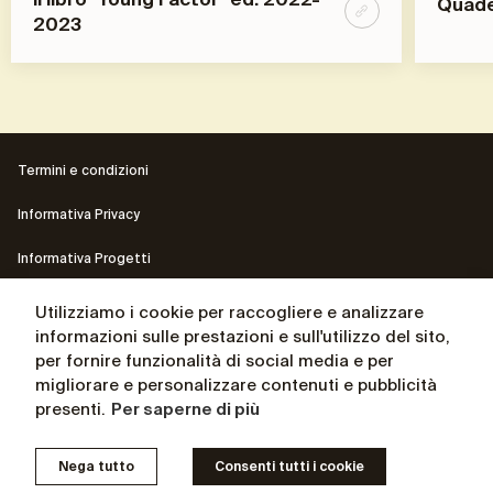
Quader
2023
Termini e condizioni
Informativa Privacy
Informativa Progetti
Contatti
Utilizziamo i cookie per raccogliere e analizzare
informazioni sulle prestazioni e sull'utilizzo del sito,
Il sito del Presidente Andrea Ceccherini
per fornire funzionalità di social media e per
migliorare e personalizzare contenuti e pubblicità
La biografia del Presidente Andrea Ceccherini
presenti.
Per saperne di più
© Osservatorio for independent thinking 2025 – P. IVA
Nega tutto
Consenti tutti i cookie
05054380489